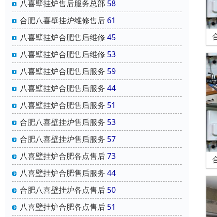
八喜壁挂炉售后服务总部
58
合肥八喜壁挂炉维修售后
61
八喜壁挂炉合肥售后维修
45
八喜壁挂炉合肥售后维修
53
八喜壁挂炉合肥售后服务
59
八喜壁挂炉合肥售后服务
44
八喜壁挂炉合肥售后服务
51
合肥八喜壁挂炉售后服务
53
合肥八喜壁挂炉售后服务
57
八喜壁挂炉合肥各点售后
73
八喜壁挂炉合肥售后服务
44
合肥八喜壁挂炉各点售后
50
八喜壁挂炉合肥各点售后
51