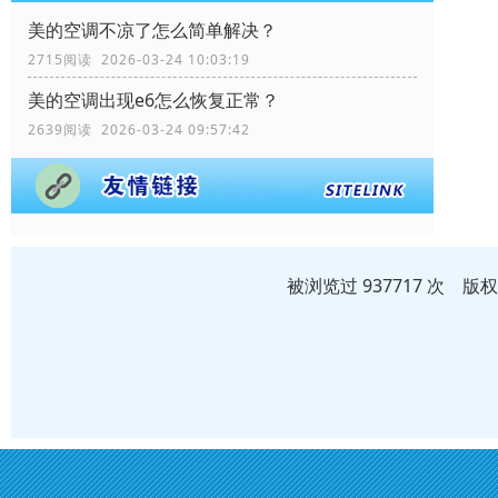
美的空调不凉了怎么简单解决？
2715阅读 2026-03-24 10:03:19
美的空调出现e6怎么恢复正常？
2639阅读 2026-03-24 09:57:42
被浏览过 937717 次 