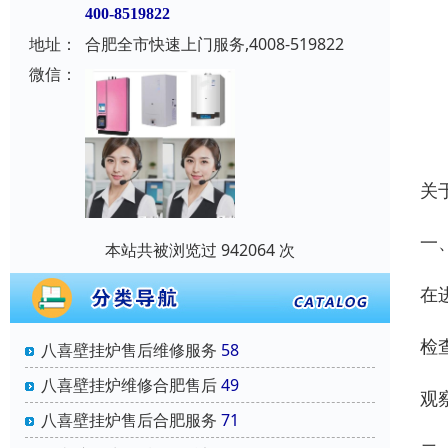
400-8519822
地址：
合肥全市快速上门服务,4008-519822
微信：
关
‌一
本站共被浏览过 942064 次
在
检
八喜壁挂炉售后维修服务
58
八喜壁挂炉维修合肥售后
49
观
八喜壁挂炉售后合肥服务
71