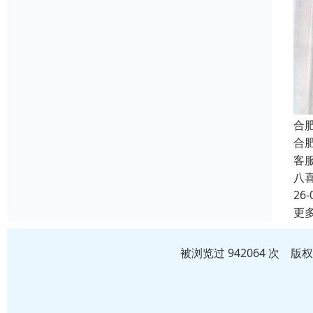
合
合
客
八
26-
更
被浏览过 942064 次 