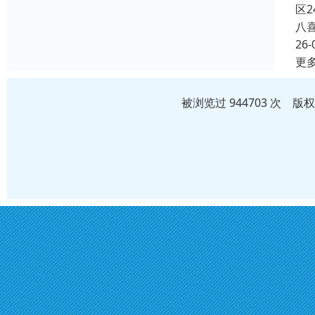
区
八
26-
更
被浏览过 944703 次 